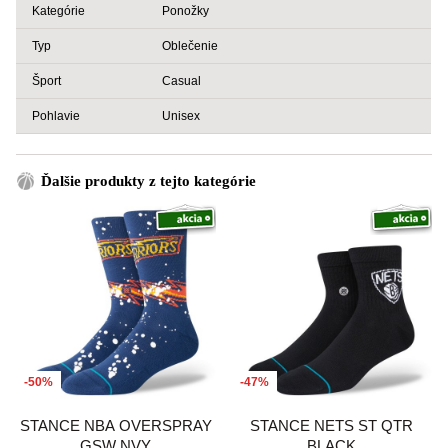
Kategórie
Ponožky
Typ
Oblečenie
Šport
Casual
Pohlavie
Unisex
Ďalšie produkty z tejto kategórie
-50%
-47%
STANCE NBA OVERSPRAY
STANCE NETS ST QTR
GSW NVY
BLACK