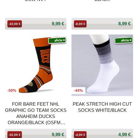
9,99 €
8,99 €
-10,00 €
-8,00 €
-50%
-44%
FOR BARE FEET NHL
PEAK STRETCH HIGH CUT
GRAPHIC GO TEAM SOCKS
SOCKS WHITE/BLACK
ANAHEIM DUCKS
ORANGE/BLACK (OSFM -
US 5-12 / USW 6-11)
9,99 €
4,99 €
-10,00 €
-4,00 €