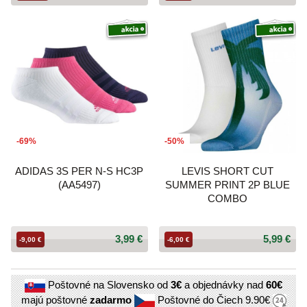
-69%
-50%
ADIDAS 3S PER N-S HC3P
LEVIS SHORT CUT
(AA5497)
SUMMER PRINT 2P BLUE
COMBO
3,99 €
5,99 €
-9,00 €
-6,00 €
Poštovné na Slovensko od
3€
a objednávky nad
60€
majú poštovné
zadarmo
Poštovné do Čiech
9.90€