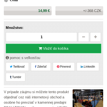
Cena
Cena:
14,99 €
+/-368 CZK
Množstvo:
Vložiť do košíka
pomoc s veľkosťou
Twittovať
Zdieľať
Pinerest
LinkedIn
Tumblr
V prípade záujmu si môžete tento produkt
objednať cez náš internetový obchod a
osobne ho prevziať v kamennej predajni