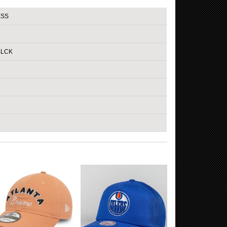
ESS
BLCK