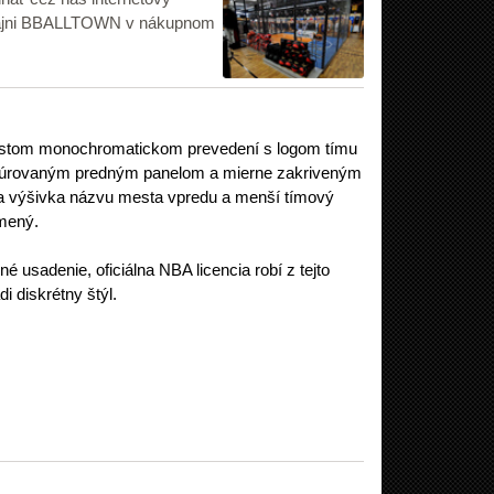
edajni BBALLTOWN v nákupnom
istom monochromatickom prevedení s logom tímu
uktúrovaným predným panelom a mierne zakriveným
lna výšivka názvu mesta vpredu a menší tímový
lmený.
 usadenie, oficiálna NBA licencia robí z tejto
di diskrétny štýl.