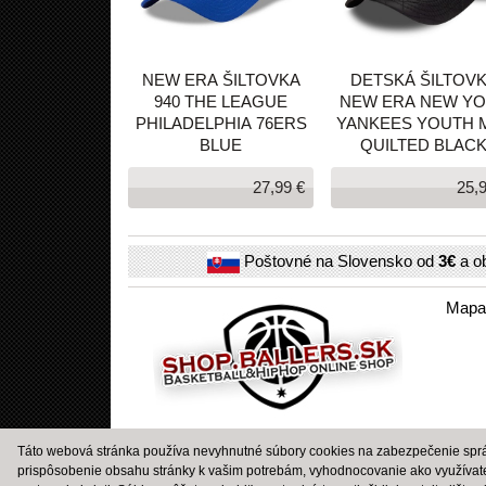
NEW ERA ŠILTOVKA
DETSKÁ ŠILTOV
940 THE LEAGUE
NEW ERA NEW Y
PHILADELPHIA 76ERS
YANKEES YOUTH 
BLUE
QUILTED BLAC
9FORTY ADJUSTA
27,99 €
25,
CAP ČIERNA
Poštovné na Slovensko od
3€
a o
Mapa
Táto webová stránka používa nevyhnutné súbory cookies na zabezpečenie správ
prispôsobenie obsahu stránky k vašim potrebám, vyhodnocovanie ako využívat