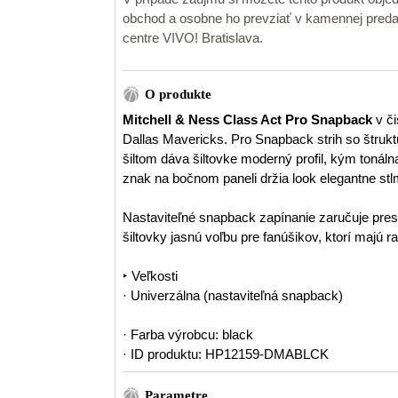
obchod a osobne ho prevziať v kamennej pr
centre VIVO! Bratislava.
O produkte
Mitchell & Ness Class Act Pro Snapback
v č
Dallas Mavericks. Pro Snapback strih so štr
šiltom dáva šiltovke moderný profil, kým toná
znak na bočnom paneli držia look elegantne st
Nastaviteľné snapback zapínanie zaručuje presné
šiltovky jasnú voľbu pre fanúšikov, ktorí majú ra
‣ Veľkosti
· Univerzálna (nastaviteľná snapback)
· Farba výrobcu: black
· ID produktu: HP12159-DMABLCK
Parametre