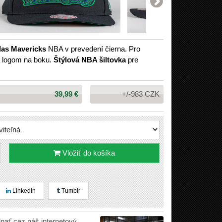
las Mavericks
NBA v prevedení čierna. Pro
a logom na boku.
Štýlová NBA šiltovka
pre
Cena:
39,99 €
+/-983 CZK
Vložiť do košíka
LinkedIn
Tumblr
dnať cez náš internetový