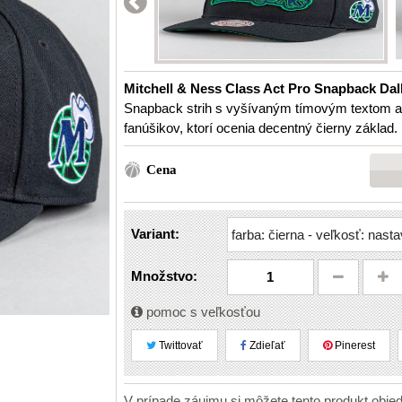
Mitchell & Ness Class Act Pro Snapback Dal
Snapback strih s vyšívaným tímovým textom 
fanúšikov, ktorí ocenia decentný čierny základ.
Cena
Variant:
Množstvo:
pomoc s veľkosťou
Twittovať
Zdieľať
Pinerest
V prípade záujmu si môžete tento produkt obje