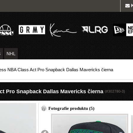
B
NHL
 Ness NBA Class Act Pro Snapback Dallas Mavericks čierna
Act Pro Snapback Dallas Mavericks čierna
(#
302780-3
)
Fotografie produktu (5)