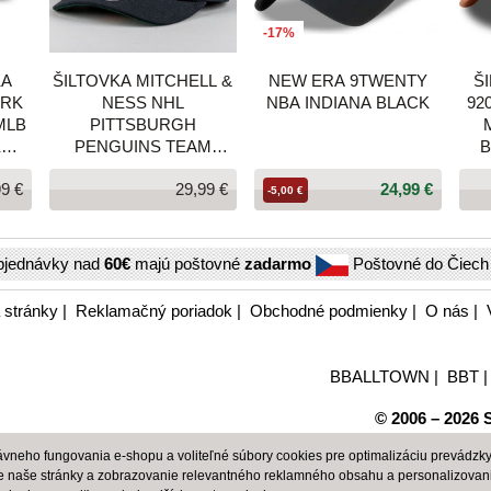
-17%
KA
ŠILTOVKA MITCHELL &
NEW ERA 9TWENTY
Š
ORK
NESS NHL
NBA INDIANA BLACK
92
MLB
PITTSBURGH
K
PENGUINS TEAM
BLE
GROUND 2.0 PRO
99 €
29,99 €
24,99 €
SNAPBACK ČIERNA
-5,00 €
bjednávky nad
60€
majú poštovné
zadarmo
Poštovné do Čiec
 stránky
|
Reklamačný poriadok
|
Obchodné podmienky
|
O nás
|
BBALLTOWN
|
BBT
© 2006 – 2026 S
neho fungovania e-shopu a voliteľné súbory cookies pre optimalizáciu prevádzky 
e naše stránky a zobrazovanie relevantného reklamného obsahu a personalizovan