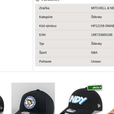
Značka
MITCHELL & N
Kategórie
Šiltovky
Kód výrobcu
HP12159-DMA
EAN
198733800186
Typ
Šiltovky
Šport
NBA
Pohlavie
Unisex