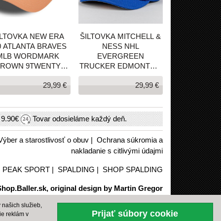
ILTOVKA NEW ERA
ŠILTOVKA MITCHELL &
0 ATLANTA BRAVES
NESS NHL
MLB WORDMARK
EVERGREEN
BROWN 9TWENTY
TRUCKER EDMONTON
ADJUSTABLE CAP
OILERS MODRÁ
29,99 €
29,99 €
HNEDÁ
h
9.90€
Tovar odosieláme každý deň.
Výber a starostlivosť o obuv
|
Ochrana súkromia a
nakladanie s citlivými údajmi
|
PEAK SPORT
|
SPALDING
|
SHOP SPALDING
hop.Baller.sk, original design by Martin Gregor
našich služieb,
Prijať súbory cookie
ie reklám v