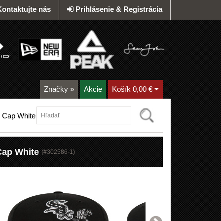
Kontaktujte nás
Prihlásenie & Registrácia
Značky
»
Akcie
Košík
0,00 €
 Cap White
Cap White
(#
302586-1
)