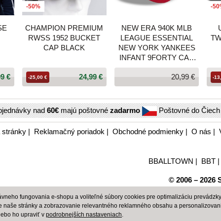
-50%
-5
SE
CHAMPION PREMIUM
NEW ERA 940K MLB
RWSS 1952 BUCKET
LEAGUE ESSENTIAL
TW
CAP BLACK
NEW YORK YANKEES
INFANT 9FORTY CAP
RED
99 €
24,99 €
20,99 €
-25,00 €
-13
bjednávky nad
60€
majú poštovné
zadarmo
Poštovné do Čiec
 stránky
|
Reklamačný poriadok
|
Obchodné podmienky
|
O nás
|
BBALLTOWN
|
BBT
© 2006 – 2026 S
neho fungovania e-shopu a voliteľné súbory cookies pre optimalizáciu prevádzky 
e naše stránky a zobrazovanie relevantného reklamného obsahu a personalizovan
alebo ho upraviť v
podrobnejších nastaveniach
.