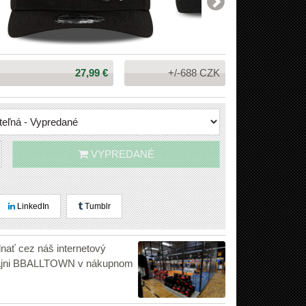
Cena:
27,99 €
+/-688 CZK
VYPREDANÉ
LinkedIn
Tumblr
dnať cez náš internetový
edajni BBALLTOWN v nákupnom