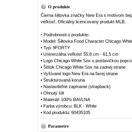
O produkte
Čierna šiltovka značky New Era s motívom bej
veľkosť. Oficiálny licencovaný produkt MLB.
‣ Podrobnosti o produkte:
• Model: Šiltovka Food Character Chicago Wh
• Typ: 9FORTY
• Univerzálna veľkosť 55.8 cm - 61.5 cm
• Logo Chicago White Sox s postavičkou popcor
• Štítok Chicago White Sox na zadnej strane
• Vyšívané logo New Era na ľavej strane
• Štruktúrovaná koruna
• Nastaviteľné zapínanie (strapback)
• Ohnutý šilt
• Materiál: 100% BAVLNA
• Farba výrobcu: BLK - White
• Kód produktu: 60435105
Parametre