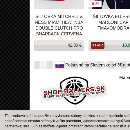
-61%
ŠILTOVKA MITCHELL &
ŠILTOVKA ELLES
NESS MIAMI HEAT NBA
MARLONI CAP
DOUBLE CLUTCH PRO
TMAVOMODRÁ
SNAPBACK ČERVENÁ
42,99 €
10,
-17,00 €
Poštovné na Slovensko od
3€
a o
Mapa
Táto webová stránka používa nevyhnutné súbory cookies na zabezpečenie správ
prispôsobenie obsahu stránky k vašim potrebám, vyhodnocovanie ako využívat
partnerskej sieti. Súhlas môžete vyjadriť prostredníctvom tlačidiel na tejto lište 