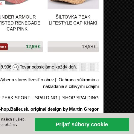
0%
UNDER ARMOUR
ŠILTOVKA PEAK
ISTED RENEGADE
LIFESTYLE CAP KHAKI
CAP PINK
12,99 €
19,99 €
,00 €
h
9.90€
Tovar odosieláme každý deň.
Výber a starostlivosť o obuv
|
Ochrana súkromia a
nakladanie s citlivými údajmi
|
PEAK SPORT
|
SPALDING
|
SHOP SPALDING
hop.Baller.sk, original design by Martin Gregor
našich služieb,
Prijať súbory cookie
ie reklám v