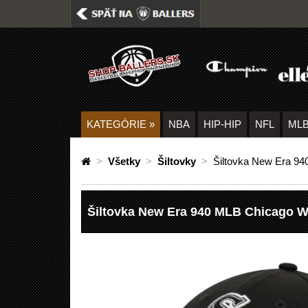
KATEGÓRIE
»
NBA
HIP-HIP
NFL
ML
>
Všetky
>
Šiltovky
>
Šiltovka New Era 94
Šiltovka New Era 940 MLB Chicago W