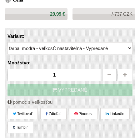
Cena
Cena:
29,99 €
+/-737 CZK
Variant:
Množstvo:
VYPREDANÉ
pomoc s veľkosťou
Twittovať
Zdieľať
Pinerest
LinkedIn
Tumblr