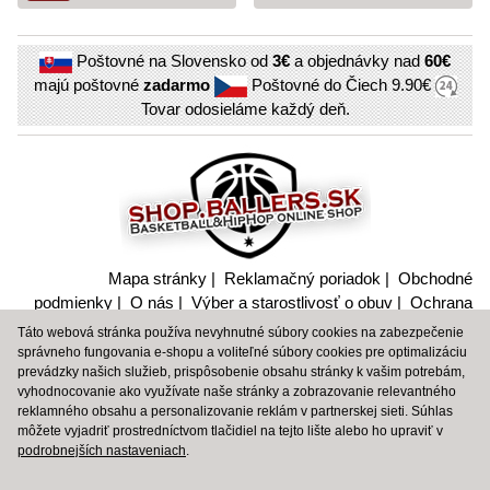
Poštovné na Slovensko od
3€
a objednávky nad
60€
majú poštovné
zadarmo
Poštovné do Čiech
9.90€
Tovar odosieláme každý deň.
Mapa stránky
|
Reklamačný poriadok
|
Obchodné
podmienky
|
O nás
|
Výber a starostlivosť o obuv
|
Ochrana
súkromia a nakladanie s citlivými údajmi
Táto webová stránka používa nevyhnutné súbory cookies na zabezpečenie
správneho fungovania e-shopu a voliteľné súbory cookies pre optimalizáciu
BBALLTOWN
|
BBT
|
PEAK SPORT
|
SPALDING
|
SHOP
prevádzky našich služieb, prispôsobenie obsahu stránky k vašim potrebám,
SPALDING
vyhodnocovanie ako využívate naše stránky a zobrazovanie relevantného
reklamného obsahu a personalizovanie reklám v partnerskej sieti. Súhlas
môžete vyjadriť prostredníctvom tlačidiel na tejto lište alebo ho upraviť v
© 2006 – 2026 Shop.Baller.sk, original design by Martin
podrobnejších nastaveniach
.
Gregor