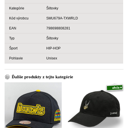
Kategórie
Šiltovky
Kód výrobcu
SMU679A-TXWRLD
EAN
798698808281
Typ
Šiltovky
Šport
HIP-HOP
Pohlavie
Unisex
Ďalšie produkty z tejto kategórie