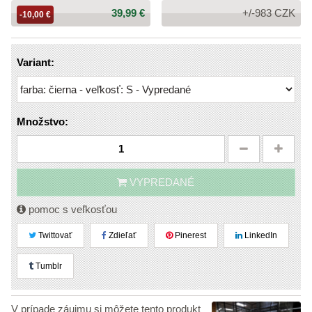
Cena:
39,99 €
+/-983 CZK
-10,00 €
Variant:
Množstvo:
VYPREDANÉ
pomoc s veľkosťou
Twittovať
Zdieľať
Pinerest
LinkedIn
Tumblr
V prípade záujmu si môžete tento produkt