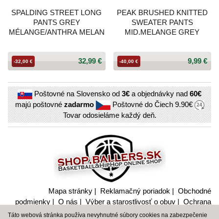
SPALDING STREET LONG
PEAK BRUSHED KNITTED
PANTS GREY
SWEATER PANTS
MÉLANGE/ANTHRA MELAN
MID.MELANGE GREY
32,99 €
9,99 €
-32,00 €
-40,00 €
Poštovné na Slovensko od
3€
a objednávky nad
60€
majú poštovné
zadarmo
Poštovné do Čiech
9.90€
Tovar odosieláme každý deň.
Mapa stránky
|
Reklamačný poriadok
|
Obchodné
podmienky
|
O nás
|
Výber a starostlivosť o obuv
|
Ochrana
súkromia a nakladanie s citlivými údajmi
Táto webová stránka používa nevyhnutné súbory cookies na zabezpečenie