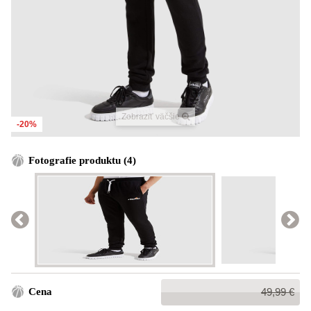
Zobraziť väčšie
-20%
Fotografie produktu (4)
Bežná
Cena
49,99 €
cena: