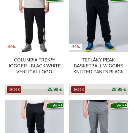
-60%
-50%
COLUMBIA TREK™
TEPLÁKY PEAK
JOGGER - BLACK/WHITE
BASKETBALL WIGGINS
VERTICAL LOGO
KNITTED PANTS BLACK
25,99 €
29,99 €
-39,00 €
-30,00 €