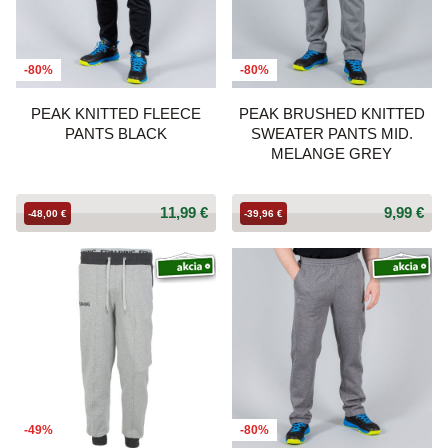
-80%
-80%
PEAK KNITTED FLEECE
PEAK BRUSHED KNITTED
PANTS BLACK
SWEATER PANTS MID.
MELANGE GREY
11,99 €
9,99 €
-48,00 €
-39,96 €
-49%
-80%