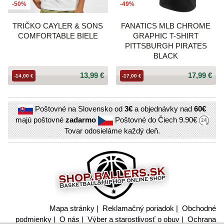
-50%
-49%
TRIČKO CAYLER & SONS
FANATICS MLB CHROME
COMFORTABLE BIELE
GRAPHIC T-SHIRT
PITTSBURGH PIRATES
BLACK
13,99 €
17,99 €
-14,00 €
-17,00 €
Poštovné na Slovensko od
3€
a objednávky nad
60€
majú poštovné
zadarmo
Poštovné do Čiech
9.90€
Tovar odosieláme každý deň.
Mapa stránky
|
Reklamačný poriadok
|
Obchodné
podmienky
|
O nás
|
Výber a starostlivosť o obuv
|
Ochrana