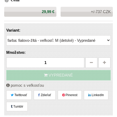
Cena
Cena:
29,99 €
+/-737 CZK
Variant:
Množstvo:
VYPREDANÉ
pomoc s veľkosťou
Twittovať
Zdieľať
Pinerest
LinkedIn
Tumblr