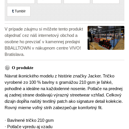
Tumblr
V prípade záujmu si môžete tento produkt
objednať cez náš internetový obchod a
osobne ho prevziať v kamennej predajni
BBALLTOWN v nákupnom centre VIVO!
Bratislava.
O produkte
Návrat ikonického modelu z histórie značky Jacker. Tričko
vyrobené zo 100 % bavlny s gramážou 210 gsm je ľahké,
pohodlné a ideálne na každodenné nosenie. Potlače na prednej
aj zadnej strane dodávajú výrazný streetwear vzhľad. Celkový
dizajn dopĺňa našitý textilný patch ako signature detail kolekcie.
Rovný mierne voľný strih zabezpečuje komfortný fit.
· Bavlnené tričko 210 gsm
· Potlače vpredu aj vzadu