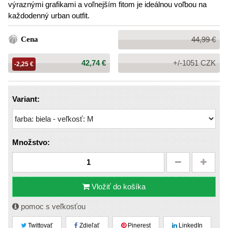
výraznými grafikami a voľnejším fitom je ideálnou voľbou na
každodenný urban outfit.
Bežná
Cena
44,99 €
cena:
Cena:
42,74 €
+/-1051 CZK
-2,25 €
Variant:
Množstvo:
Vložiť do košíka
pomoc s veľkosťou
Twittovať
Zdieľať
Pinerest
LinkedIn