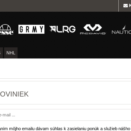
B
NHL
OVINIEK
ním môjho emailu dávam súhlas k zasielaniu ponúk a služieb nášho