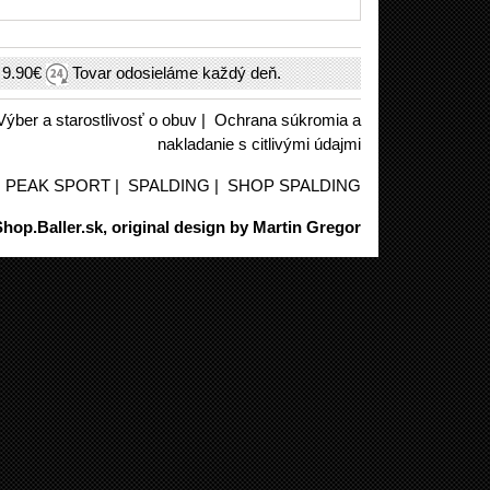
h
9.90€
Tovar odosieláme každý deň.
Výber a starostlivosť o obuv
|
Ochrana súkromia a
nakladanie s citlivými údajmi
|
PEAK SPORT
|
SPALDING
|
SHOP SPALDING
hop.Baller.sk, original design by Martin Gregor