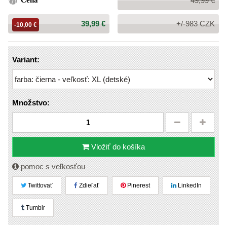
Cena
49,99 €
cena:
Cena:
39,99 €
+/-983 CZK
-10,00 €
Variant:
Množstvo:
Vložiť do košíka
pomoc s veľkosťou
Twittovať
Zdieľať
Pinerest
LinkedIn
Tumblr