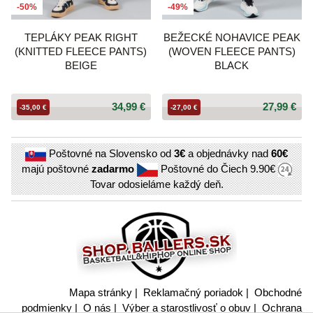
-50%
-49%
TEPLÁKY PEAK RIGHT
BEŽECKÉ NOHAVICE PEAK
(KNITTED FLEECE PANTS)
(WOVEN FLEECE PANTS)
BEIGE
BLACK
34,99 €
27,99 €
-35,00 €
-27,00 €
Poštovné na Slovensko od
3€
a objednávky nad
60€
majú poštovné
zadarmo
Poštovné do Čiech
9.90€
Tovar odosieláme každý deň.
Mapa stránky
|
Reklamačný poriadok
|
Obchodné
podmienky
|
O nás
|
Výber a starostlivosť o obuv
|
Ochrana