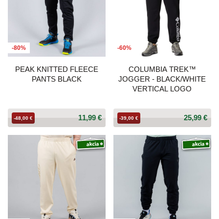
-80%
-60%
PEAK KNITTED FLEECE
COLUMBIA TREK™
PANTS BLACK
JOGGER - BLACK/WHITE
VERTICAL LOGO
11,99 €
25,99 €
-48,00 €
-39,00 €