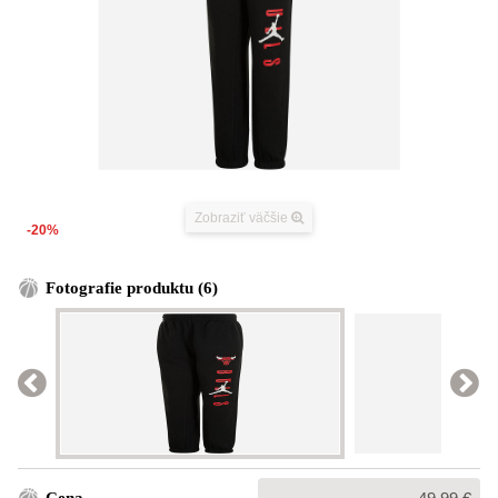
Zobraziť väčšie
-20%
Fotografie produktu (6)
Bežná