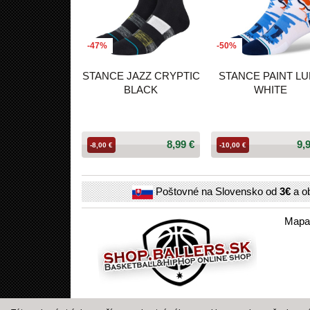
-47%
-50%
STANCE JAZZ CRYPTIC
STANCE PAINT L
BLACK
WHITE
8,99 €
9,
-8,00 €
-10,00 €
Poštovné na Slovensko od
3€
a o
Mapa