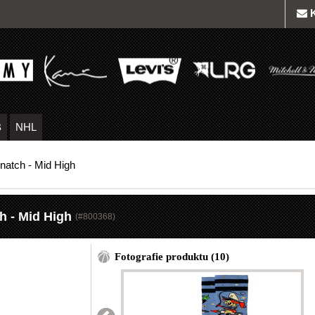
B
NHL
natch - Mid High
h - Mid High
(#
800368
)
Fotografie produktu (10)