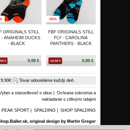
0%
-50%
F ORIGINALS STILL
FBF ORIGINALS STILL
Y - ANAHEIM DUCKS
FLY - CAROLINA
- BLACK
PANTHERS - BLACK
9,99 €
9,99 €
,00 €
-10,00 €
h
9.90€
Tovar odosieláme každý deň.
Výber a starostlivosť o obuv
|
Ochrana súkromia a
nakladanie s citlivými údajmi
|
PEAK SPORT
|
SPALDING
|
SHOP SPALDING
hop.Baller.sk, original design by Martin Gregor