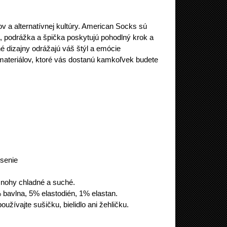
v a alternatívnej kultúry. American Socks sú
a, podrážka a špička poskytujú pohodlný krok a
 dizajny odrážajú váš štýl a emócie
materiálov, ktoré vás dostanú kamkoľvek budete
osenie
e nohy chladné a suché.
bavlna, 5% elastodién, 1% elastan.
oužívajte sušičku, bielidlo ani žehličku.