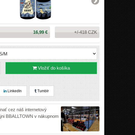
Cena:
16,99 €
+/-418 CZK
Vložiť do košíka
LinkedIn
Tumblr
dnať cez náš internetový
edajni BBALLTOWN v nákupnom