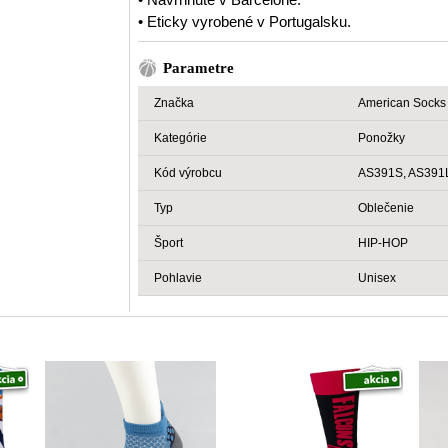
• Eticky vyrobené v Portugalsku.
Parametre
Značka
American Socks
Kategórie
Ponožky
Kód výrobcu
AS391S, AS391
Typ
Oblečenie
Šport
HIP-HOP
Pohlavie
Unisex