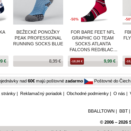
-50%
-5
UKA
BEŽECKÉ PONOŽKY
FOR BARE FEET NFL
FB
PEAK PROFESSIONAL
GRAPHIC GO TEAM
FL
RUNNING SOCKS BLUE
SOCKS ATLANTA
FALCONS RED/BLACK
(OSFM - US 5-12 / USW
99 €
8,99 €
9,99 €
6-11)
-10,00 €
-10
bjednávky nad
60€
majú poštovné
zadarmo
Poštovné do Čiec
 stránky
|
Reklamačný poriadok
|
Obchodné podmienky
|
O nás
|
BBALLTOWN
|
BBT
© 2006 – 2026 S