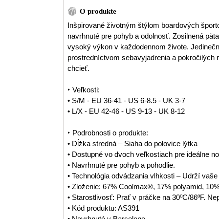
O produkte
Inšpirované životným štýlom boardových športo
navrhnuté pre pohyb a odolnosť. Zosilnená pät
vysoký výkon v každodennom živote. Jedinečné
prostredníctvom sebavyjadrenia a pokročilých 
chcieť.
‣ Veľkosti:
• S/M - EU 36-41 - US 6-8.5 - UK 3-7
• L/X - EU 42-46 - US 9-13 - UK 8-12
‣ Podrobnosti o produkte:
• Dĺžka stredná – Siaha do polovice lýtka
• Dostupné vo dvoch veľkostiach pre ideálne n
• Navrhnuté pre pohyb a pohodlie.
• Technológia odvádzania vlhkosti – Udrží vaš
• Zloženie: 67% Coolmax®, 17% polyamid, 10% 
• Starostlivosť: Prať v práčke na 30ºC/86ºF. Nep
• Kód produktu: AS391
• Navrhnuté v Barcelone.