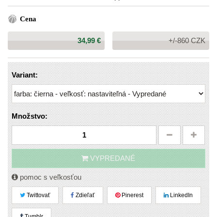
Cena
Cena:
34,99 €
+/-860 CZK
Variant:
Množstvo:
VYPREDANÉ
pomoc s veľkosťou
Twittovať
Zdieľať
Pinerest
LinkedIn
Tumblr