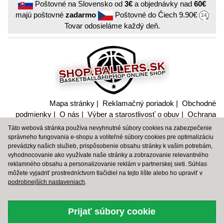
Poštovné na Slovensko od
3€
a objednávky nad
60€
majú poštovné
zadarmo
Poštovné do Čiech
9.90€
Tovar odosieláme každý deň.
Mapa stránky
|
Reklamačný poriadok
|
Obchodné
podmienky
|
O nás
|
Výber a starostlivosť o obuv
|
Ochrana
súkromia a nakladanie s citlivými údajmi
Táto webová stránka používa nevyhnutné súbory cookies na zabezpečenie
správneho fungovania e-shopu a voliteľné súbory cookies pre optimalizáciu
BBALLTOWN
|
BBT
|
PEAK SPORT
|
SPALDING
|
SHOP
prevádzky našich služieb, prispôsobenie obsahu stránky k vašim potrebám,
SPALDING
vyhodnocovanie ako využívate naše stránky a zobrazovanie relevantného
reklamného obsahu a personalizovanie reklám v partnerskej sieti. Súhlas
môžete vyjadriť prostredníctvom tlačidiel na tejto lište alebo ho upraviť v
© 2006 – 2026 Shop.Baller.sk, original design by Martin
podrobnejších nastaveniach
.
Gregor
Prijať súbory cookie