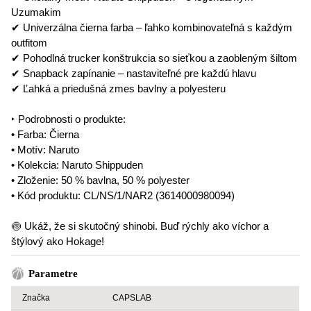
Uzumakim
✔ Univerzálna čierna farba – ľahko kombinovateľná s každým
outfitom
✔ Pohodlná trucker konštrukcia so sieťkou a zaobleným šiltom
✔ Snapback zapínanie – nastaviteľné pre každú hlavu
✔ Ľahká a priedušná zmes bavlny a polyesteru
‣ Podrobnosti o produkte:
• Farba: Čierna
• Motív: Naruto
• Kolekcia: Naruto Shippuden
• Zloženie: 50 % bavlna, 50 % polyester
• Kód produktu: CL/NS/1/NAR2 (3614000980094)
🍥 Ukáž, že si skutočný shinobi. Buď rýchly ako víchor a
štýlový ako Hokage!
Parametre
Značka
CAPSLAB