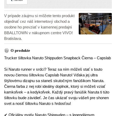
V prípade záujmu si môžete tento produkt
objednať cez náš internetový obchod a
osobne ho prevziať v kamennej predajni
BBALLTOWN v nákupnom centre VIVO!
Bratislava.
O produkte
Trucker šiltovka Naruto Shippuden Snapback Čierna – Capslab
Si Naruto runner v srdci? Teraz sa ním môžeš stať s touto
novou čiernou šiltovkou Capslab Naruto! Vďaka jej ultra
štýlovému dizajnu sa staneš skutočným fanúšikom Naruta.
Čierna farba z nej robí ideálny doplnok, ktorý si môžeš vziať
kamkoľvek – a kedykoľvek. Každý pravý fanúšik Naruta ti túto
šiltovku bude závidieť. Je čas ukázať svoju vášeň pre shonen
svet a nosiť šiltovku Naruto s hrdosťou!
✔ Oficiálny motív Naruto Shippuden – s legendárnym