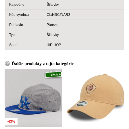
Kategórie
Šiltovky
Kód výrobcu
CL/NS/1/NAR2
Pohlavie
Pánske
Typ
Šiltovky
Šport
HIP-HOP
Ďalšie produkty z tejto kategórie
-43%