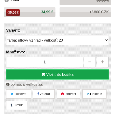
Cena
69,99 €
cena:
Cena:
34,99 €
+/-860 CZK
-35,00 €
Variant:
Množstvo:
Vložiť do košíka
pomoc s veľkosťou
Twittovať
Zdieľať
Pinerest
LinkedIn
Tumblr