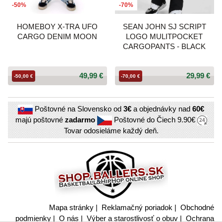
-50%
-70%
HOMEBOY X-TRA UFO
SEAN JOHN SJ SCRIPT
CARGO DENIM MOON
LOGO MULITPOCKET
CARGOPANTS - BLACK
49,99 €
29,99 €
-50,00 €
-70,00 €
Poštovné na Slovensko od
3€
a objednávky nad
60€
majú poštovné
zadarmo
Poštovné do Čiech
9.90€
Tovar odosieláme každý deň.
Mapa stránky
|
Reklamačný poriadok
|
Obchodné
podmienky
|
O nás
|
Výber a starostlivosť o obuv
|
Ochrana