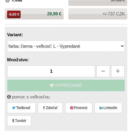
Cena
37,99 €
cena:
Cena:
29,99 €
+/-737 CZK
-8,00 €
Variant:
Množstvo:
VYPREDANÉ
pomoc s veľkosťou
Twittovať
Zdieľať
Pinerest
LinkedIn
Tumblr