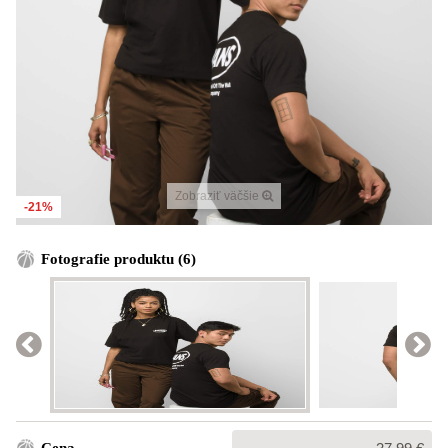
Zobraziť väčšie
-21%
Fotografie produktu (6)
Bežná