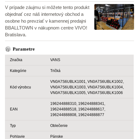
V prípade záujmu si môžete tento produkt
objednať cez náš internetový obchod a
osobne ho prevziať v kamennej predajni
BBALLTOWN v nákupnom centre VIVO!
Bratislava.
Parametre
Značka
VANS
Kategórie
Tričká
VN0A7S6UBLK1001, VN0A7S6UBLK1002,
Kód výrobcu
VN0A7S6UBLK1003, VN0A7S6UBLK1004,
VN0A7S6UBLK1005, VN0A7S6UBLK1006
196244888310, 196244888341,
EAN
196244888518, 196244888617,
196244888808, 196244888877
Typ
Oblečenie
Pohlavie
Pánske