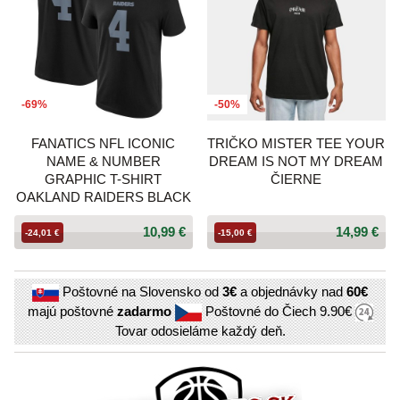
-69%
-50%
FANATICS NFL ICONIC
TRIČKO MISTER TEE YOUR
NAME & NUMBER
DREAM IS NOT MY DREAM
GRAPHIC T-SHIRT
ČIERNE
OAKLAND RAIDERS BLACK
10,99 €
14,99 €
-24,01 €
-15,00 €
Poštovné na Slovensko od
3€
a objednávky nad
60€
majú poštovné
zadarmo
Poštovné do Čiech
9.90€
Tovar odosieláme každý deň.