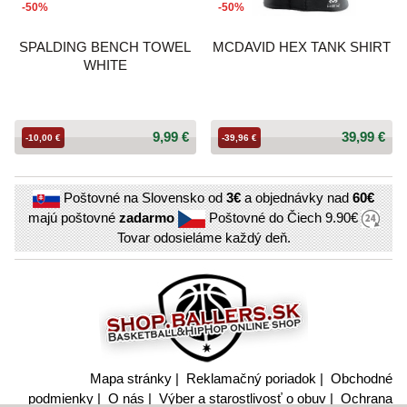
-50%
-50%
SPALDING BENCH TOWEL
MCDAVID HEX TANK SHIRT
WHITE
9,99 €
39,99 €
-10,00 €
-39,96 €
Poštovné na Slovensko od
3€
a objednávky nad
60€
majú poštovné
zadarmo
Poštovné do Čiech
9.90€
Tovar odosieláme každý deň.
Mapa stránky
|
Reklamačný poriadok
|
Obchodné
podmienky
|
O nás
|
Výber a starostlivosť o obuv
|
Ochrana