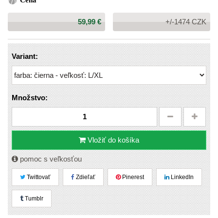
Cena
Cena:
59,99 €
+/-1474 CZK
Variant:
Množstvo:
Vložiť do košíka
pomoc s veľkosťou
Twittovať
Zdieľať
Pinerest
LinkedIn
Tumblr