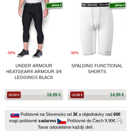
-50%
-50%
UNDER ARMOUR
SPALDING FUNCTIONAL
HEATGEAR® ARMOUR 3/4
SHORTS
LEGGINGS BLACK
19,99 €
14,99 €
-20,00 €
-14,96 €
Poštovné na Slovensko od
3€
a objednávky nad
60€
majú poštovné
zadarmo
Poštovné do Čiech
9.90€
Tovar odosieláme každý deň.