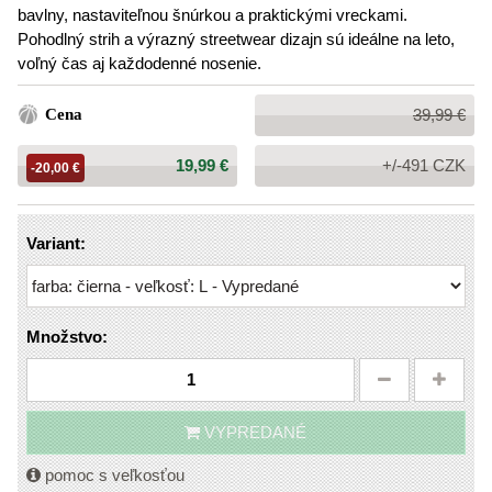
bavlny, nastaviteľnou šnúrkou a praktickými vreckami.
Pohodlný strih a výrazný streetwear dizajn sú ideálne na leto,
voľný čas aj každodenné nosenie.
Bežná
Cena
39,99 €
cena:
Cena:
19,99 €
+/-491 CZK
-20,00 €
Variant:
Množstvo:
VYPREDANÉ
pomoc s veľkosťou