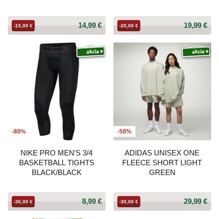
14,99 €
19,99 €
-15,00 €
-20,00 €
-80%
-50%
NIKE PRO MEN'S 3/4
ADIDAS UNISEX ONE
BASKETBALL TIGHTS
FLEECE SHORT LIGHT
BLACK/BLACK
GREEN
8,99 €
29,99 €
-36,00 €
-30,00 €