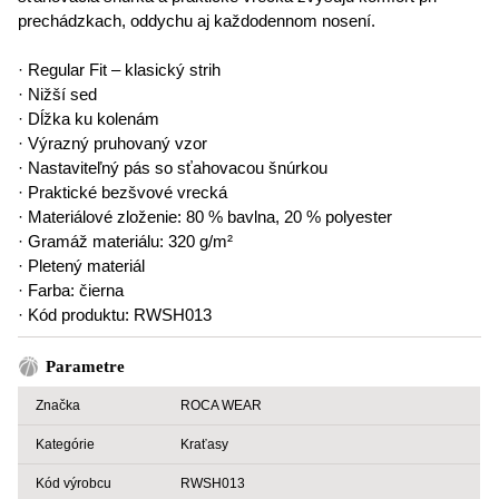
prechádzkach, oddychu aj každodennom nosení.
· Regular Fit – klasický strih
· Nižší sed
· Dĺžka ku kolenám
· Výrazný pruhovaný vzor
· Nastaviteľný pás so sťahovacou šnúrkou
· Praktické bezšvové vrecká
· Materiálové zloženie: 80 % bavlna, 20 % polyester
· Gramáž materiálu: 320 g/m²
· Pletený materiál
· Farba: čierna
· Kód produktu: RWSH013
Parametre
Značka
ROCA WEAR
Kategórie
Kraťasy
Kód výrobcu
RWSH013