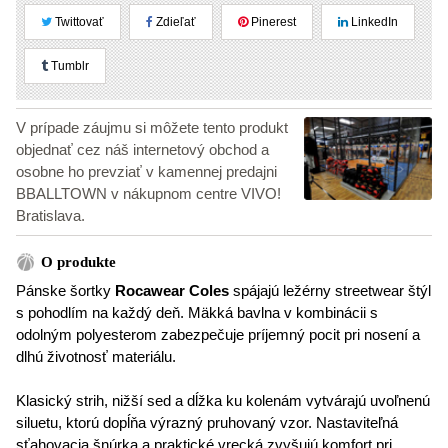
Twittovať
Zdieľať
Pinerest
LinkedIn
Tumblr
V prípade záujmu si môžete tento produkt
objednať cez náš internetový obchod a
osobne ho prevziať v kamennej predajni
BBALLTOWN v nákupnom centre VIVO!
Bratislava.
O produkte
Pánske šortky
Rocawear Coles
spájajú ležérny streetwear štýl
s pohodlím na každý deň. Mäkká bavlna v kombinácii s
odolným polyesterom zabezpečuje príjemný pocit pri nosení a
dlhú životnosť materiálu.
Klasický strih, nižší sed a dĺžka ku kolenám vytvárajú uvoľnenú
siluetu, ktorú dopĺňa výrazný pruhovaný vzor. Nastaviteľná
sťahovacia šnúrka a praktické vrecká zvyšujú komfort pri