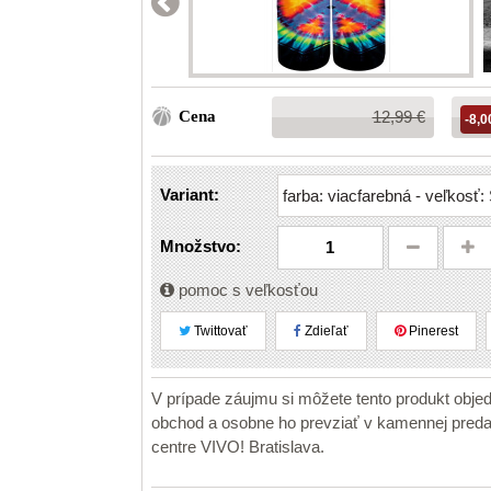
Bežná
Cena
12,99 €
-8,0
cena:
Variant:
Množstvo:
pomoc s veľkosťou
Twittovať
Zdieľať
Pinerest
V prípade záujmu si môžete tento produkt obje
obchod a osobne ho prevziať v kamennej pr
centre VIVO! Bratislava.