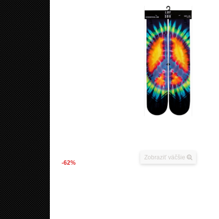
Zobraziť väčšie
-62%