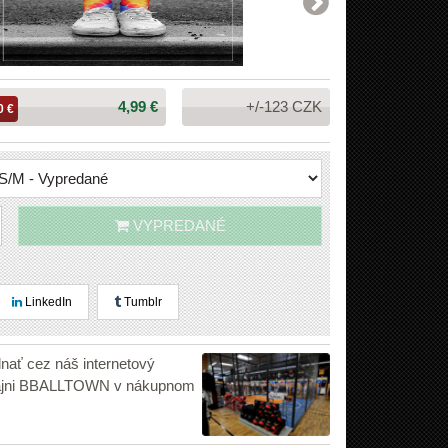
Cena:
4,99 €
+/-123 CZK
0 €
VYPREDANÉ
LinkedIn
Tumblr
dnať cez náš internetový
edajni BBALLTOWN v nákupnom