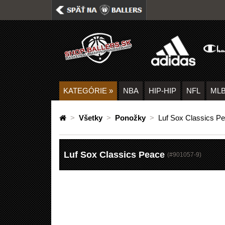
KATEGÓRIE
»
NBA
HIP-HIP
NFL
ML
>
Všetky
>
Ponožky
>
Luf Sox Classics P
Luf Sox Classics Peace
(#
901057-9
)