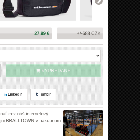
Cena:
27,99 €
+/-688 CZK
VYPREDANÉ
LinkedIn
Tumblr
dnať cez náš internetový
edajni BBALLTOWN v nákupnom