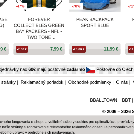
-47%
-70%
-7
ASE
FOREVER
PEAK BACKPACK
G)
COLLECTIBLES GREEN
SPORT BLUE
BAY PACKERS - NFL -
TWO TONE
DRAWSTRING
99 €
7,99 €
11,99 €
BACKPACK GREEN
-7,00 €
-28,00 €
-31
bjednávky nad
60€
majú poštovné
zadarmo
Poštovné do Čiec
 stránky
|
Reklamačný poriadok
|
Obchodné podmienky
|
O nás
|
BBALLTOWN
|
BBT
© 2006 – 2026 S
neho fungovania e-shopu a voliteľné súbory cookies pre optimalizáciu prevádzky 
e naše stránky a zobrazovanie relevantného reklamného obsahu a personalizovan
alebo ho upraviť v
podrobnejších nastaveniach
.