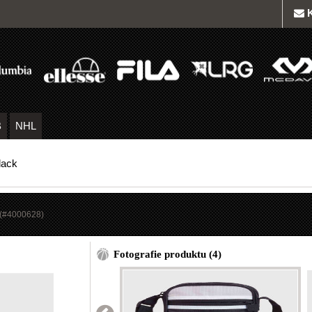
B
NHL
lack
(#
4000628
)
Fotografie produktu (4)