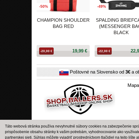
-50%
-49%
CHAMPION SHOULDER
SPALDING BRIEFC
BAG RED
(MESSENGER BA
BLACK
19,99 €
22,
-20,00 €
-22,00 €
Poštovné na Slovensko od
3€
a o
Mapa
Táto webová stránka používa nevyhnutné súbory cookies na zabezpečenie správ
prispôsobenie obsahu stránky k vašim potrebám, vyhodnocovanie ako využívat
partnerskej sieti. Súhlas môžete vyjadriť prostredníctvom tlačidiel na tejto lište 