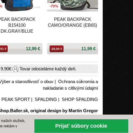
1%
-70%
PEAK BACKPACK
PEAK BACKPACK
B154100
CAMO/ORANGE (EB65)
DK.GRAY/BLUE
12,99 €
11,99 €
,91 €
-28,00 €
h
9.90€
Tovar odosieláme každý deň.
Výber a starostlivosť o obuv
|
Ochrana súkromia a
nakladanie s citlivými údajmi
|
PEAK SPORT
|
SPALDING
|
SHOP SPALDING
hop.Baller.sk, original design by Martin Gregor
našich služieb,
Prijať súbory cookie
ie reklám v