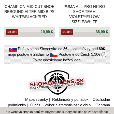
CHAMPION MID CUT SHOE
PUMA ALL-PRO NITRO
REBOUND ALTER MID B PS
SHOE TEAM
WHITE/BLACK/RED
VIOLET/YELLOW
SIZZLE/WHITE
19,99 €
38,99 €
-20,00 €
-91,00 €
Poštovné na Slovensko od
3€
a objednávky nad
60€
majú poštovné
zadarmo
Poštovné do Čiech
9.90€
Tovar odosieláme každý deň.
Mapa stránky
|
Reklamačný poriadok
|
Obchodné
podmienky
|
O nás
|
Výber a starostlivosť o obuv
|
Ochrana
súkromia a nakladanie s citlivými údajmi
Táto webová stránka používa nevyhnutné súbory cookies na zabezpečenie