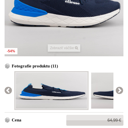
Zobraziť väčšie
-54%
Fotografie produktu (11)
Bežná
Cena
64,99 €
cena: