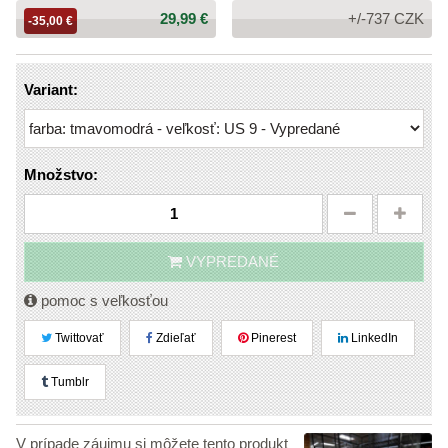
Cena:
29,99 €
+/-737 CZK
-35,00 €
Variant:
Množstvo:
VYPREDANÉ
pomoc s veľkosťou
Twittovať
Zdieľať
Pinerest
LinkedIn
Tumblr
V prípade záujmu si môžete tento produkt