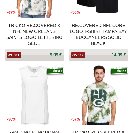
-67%
-50%
TRIČKO RE:COVERED X
RE:COVERED NFL CORE
NFL NEW ORLEANS
LOGO T-SHIRT TAMPA BAY
SAINTS LOGO LETTERING
BUCCANEERS SOLID
ŠEDÉ
BLACK
9,99 €
14,99 €
-20,00 €
-15,00 €
-50%
-57%
SPALDING FUNCTIONAL
TRIČKO RE:COVERED X