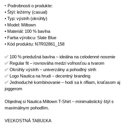
‣ Podrobnosti o produkte:
• Štýl: ležérny (casual)
• Typ: výstrih (okrúhly)
• Model: Miltown
• Materiál: 100 % bavlna
• Farba výrobcu: Slate Blue
• Kód produktu: N7R02861_158
✅ 100 % priedušná bavlna – ideálna na celodenné nosenie
✅ Regular fit – rovnováha medzi voľnosťou a tvarom
✅ Okrúhly výstrih – univerzálny a pohodlný strih
✅ Logo Nautica na hrudi – decentný branding
✅ Jednoduché kombinovanie – hodí sa k rifliam, kraťasom aj
joggerom
Objednaj si Nautica Miltown T-Shirt – minimalistický štýl s
maximálnym pohodlím.
VEĽKOSTNÁ TABUĽKA