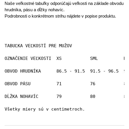
Naše veľkostné tabuľky odporúčajú veľkosti na základe obvodu
hrudníka, pásu a dĺžky nohavíc.
Podrobnosti o konkrétnom strihu nájdete v popise produktu.
TABUĽKA VEĽKOSTÍ PRE MUŽOV
OZNAČENIE VEĽKOSTI  XS           SML          ME
OBVOD HRUDNÍKA      86.5 - 91.5  91.5 - 96.5  96
OBVOD PÁSU          71           76           81
DĹŽKA NOHAVÍC       79           80           81
Všetky miery sú v centimetroch.