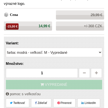
výrazné logo.
Bežná
Cena
29,99 €
cena:
Cena:
14,99 €
+/-368 CZK
-15,00 €
Variant:
Množstvo:
VYPREDANÉ
pomoc s veľkosťou
Twittovať
Zdieľať
Pinerest
LinkedIn