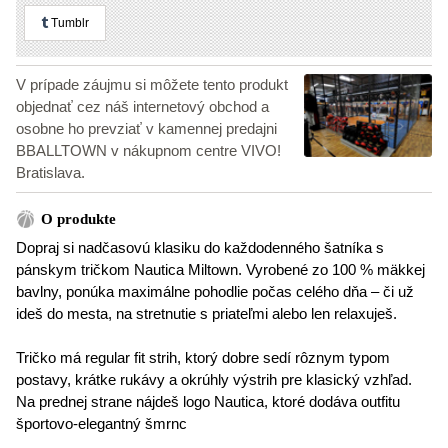
Tumblr
V prípade záujmu si môžete tento produkt
objednať cez náš internetový obchod a
osobne ho prevziať v kamennej predajni
BBALLTOWN v nákupnom centre VIVO!
Bratislava.
O produkte
Dopraj si nadčasovú klasiku do každodenného šatníka s
pánskym tričkom Nautica Miltown. Vyrobené zo 100 % mäkkej
bavlny, ponúka maximálne pohodlie počas celého dňa – či už
ideš do mesta, na stretnutie s priateľmi alebo len relaxuješ.
Tričko má regular fit strih, ktorý dobre sedí rôznym typom
postavy, krátke rukávy a okrúhly výstrih pre klasický vzhľad.
Na prednej strane nájdeš logo Nautica, ktoré dodáva outfitu
športovo-elegantný šmrnc