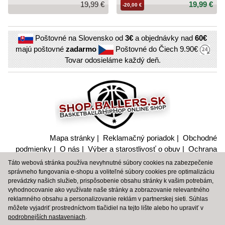
19,99 €
19,99 €
-20,00 €
Poštovné na Slovensko od
3€
a objednávky nad
60€
majú poštovné
zadarmo
Poštovné do Čiech
9.90€
Tovar odosieláme každý deň.
Mapa stránky
|
Reklamačný poriadok
|
Obchodné
podmienky
|
O nás
|
Výber a starostlivosť o obuv
|
Ochrana
súkromia a nakladanie s citlivými údajmi
Táto webová stránka používa nevyhnutné súbory cookies na zabezpečenie
správneho fungovania e-shopu a voliteľné súbory cookies pre optimalizáciu
BBALLTOWN
|
BBT
|
PEAK SPORT
|
SPALDING
|
SHOP
prevádzky našich služieb, prispôsobenie obsahu stránky k vašim potrebám,
SPALDING
vyhodnocovanie ako využívate naše stránky a zobrazovanie relevantného
reklamného obsahu a personalizovanie reklám v partnerskej sieti. Súhlas
môžete vyjadriť prostredníctvom tlačidiel na tejto lište alebo ho upraviť v
© 2006 – 2026 Shop.Baller.sk, original design by Martin
podrobnejších nastaveniach
.
Gregor