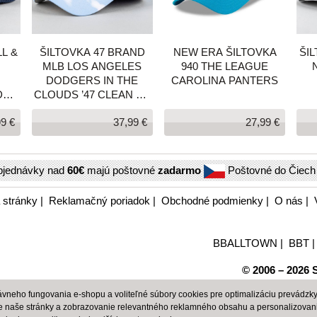
L &
ŠILTOVKA 47 BRAND
NEW ERA ŠILTOVKA
ŠI
MLB LOS ANGELES
940 THE LEAGUE
DODGERS IN THE
CAROLINA PANTERS
DA
CLOUDS ’47 CLEAN UP
LIGHT COLUMBIA
99 €
37,99 €
27,99 €
T
bjednávky nad
60€
majú poštovné
zadarmo
Poštovné do Čiec
 stránky
|
Reklamačný poriadok
|
Obchodné podmienky
|
O nás
|
BBALLTOWN
|
BBT
© 2006 – 2026 S
neho fungovania e-shopu a voliteľné súbory cookies pre optimalizáciu prevádzky 
e naše stránky a zobrazovanie relevantného reklamného obsahu a personalizovan