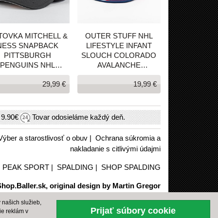
LTOVKA MITCHELL &
OUTER STUFF NHL
NESS SNAPBACK
LIFESTYLE INFANT
PITTSBURGH
SLOUCH COLORADO
PENGUINS NHL
AVALANCHE
EVERGREEN
BORDEAUX
29,99 €
19,99 €
RUCKER ČIERNA
h
9.90€
Tovar odosieláme každý deň.
Výber a starostlivosť o obuv
|
Ochrana súkromia a
nakladanie s citlivými údajmi
|
PEAK SPORT
|
SPALDING
|
SHOP SPALDING
hop.Baller.sk, original design by Martin Gregor
našich služieb,
Prijať súbory cookie
ie reklám v