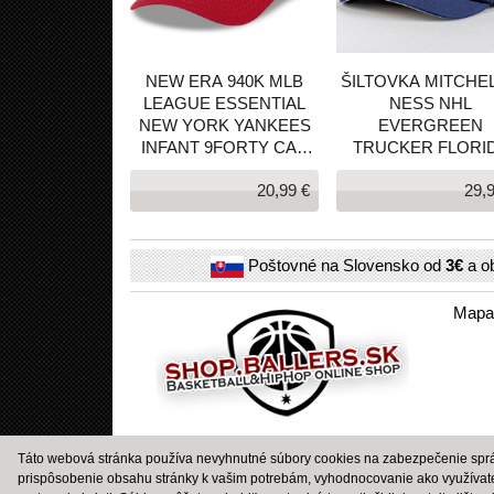
NEW ERA 940K MLB
ŠILTOVKA MITCHEL
LEAGUE ESSENTIAL
NESS NHL
NEW YORK YANKEES
EVERGREEN
INFANT 9FORTY CAP
TRUCKER FLORI
RED
PANTHERS
20,99 €
29,
TMAVOMODRÁ
Poštovné na Slovensko od
3€
a o
Mapa
Táto webová stránka používa nevyhnutné súbory cookies na zabezpečenie správ
prispôsobenie obsahu stránky k vašim potrebám, vyhodnocovanie ako využívat