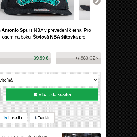
n Antonio Spurs
NBA v prevedení čierna. Pro
a logom na boku.
Štýlová NBA šiltovka
pre
Cena:
39,99 €
+/-983 CZK
Vložiť do košíka
LinkedIn
Tumblr
dnať cez náš internetový