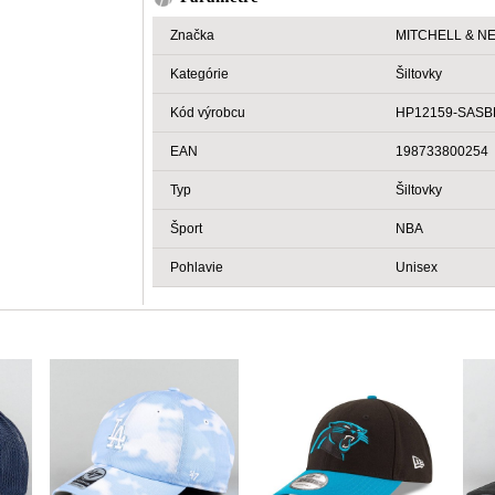
Značka
MITCHELL & N
Kategórie
Šiltovky
Kód výrobcu
HP12159-SASB
EAN
198733800254
Typ
Šiltovky
Šport
NBA
Pohlavie
Unisex