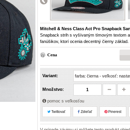
Mitchell & Ness Class Act Pro Snapback Sa
Snapback strih s vyšívaným tímovým textom 
fanúšikov, ktorí ocenia decentný čierny základ.
Cena
Variant:
Množstvo:
pomoc s veľkosťou
Twittovať
Zdieľať
Pinerest
V prípade záujmu si môžete tento produkt obje