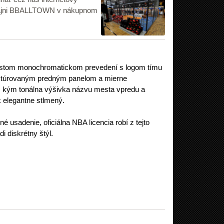
edajni BBALLTOWN v nákupnom
istom monochromatickom prevedení s logom tímu
ruktúrovaným predným panelom a mierne
l, kým tonálna výšivka názvu mesta vpredu a
 elegantne stlmený.
 usadenie, oficiálna NBA licencia robí z tejto
di diskrétny štýl.