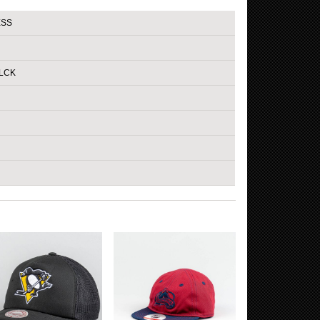
ESS
LCK