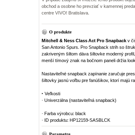
obchod a osobne ho prevziať v kamennej pr
centre VIVO! Bratislava.
O produkte
Mitchell & Ness Class Act Pro Snapback
v č
San Antonio Spurs. Pro Snapback strih so št
zakriveným šiltom dáva šiltovke moderný profi
menší tímový znak na bočnom paneli držia look
Nastaviteľné snapback zapínanie zaručuje presné
šiltovky jasnú voľbu pre fanúšikov, ktorí majú ra
‣ Veľkosti
· Univerzálna (nastaviteľná snapback)
· Farba výrobcu: black
· ID produktu: HP12159-SASBLCK
Parametre