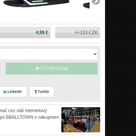
Cena:
4,99 €
+/-123 CZK
VYPREDANÉ
LinkedIn
Tumblr
dnať cez náš internetový
edajni BBALLTOWN v nákupnom