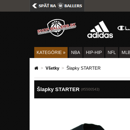
KATEGÓRIE
»
NBA
HIP-HIP
NFL
ML
>
Všetky
>
Šlapky STARTER
Šlapky STARTER
(#
5500543
)