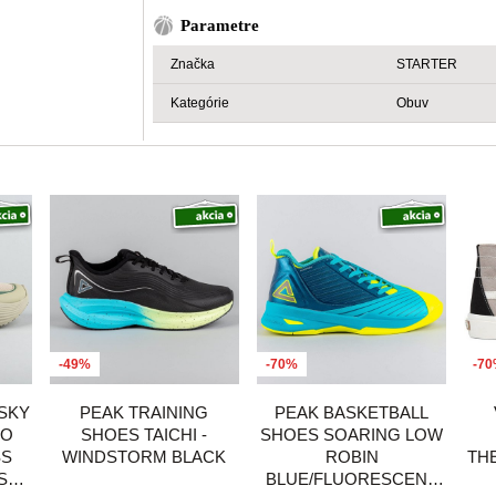
Parametre
Značka
STARTER
Kategórie
Obuv
-49%
-70%
-7
SKY
PEAK TRAINING
PEAK BASKETBALL
RO
SHOES TAICHI -
SHOES SOARING LOW
SS
WINDSTORM BLACK
ROBIN
TH
S
BLUE/FLUORESCENT